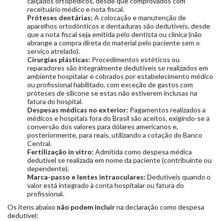
calçados ortopédicos, desde que comprovados com
receituário médico e nota fiscal.
Próteses dentárias:
A colocação e manutenção de
aparelhos ortodônticos e dentaduras são dedutíveis, desde
que a nota fiscal seja emitida pelo dentista ou clínica (não
abrange a compra direta do material pelo paciente sem o
serviço atrelado).
Cirurgias plásticas:
Procedimentos estéticos ou
reparadores são integralmente dedutíveis se realizados em
ambiente hospitalar e cobrados por estabelecimento médico
ou profissional habilitado, com exceção de gastos com
próteses de silicone se estas não estiverem inclusas na
fatura do hospital.
Despesas médicas no exterior:
Pagamentos realizados a
médicos e hospitais fora do Brasil são aceitos, exigindo-se a
conversão dos valores para dólares americanos e,
posteriormente, para reais, utilizando a cotação do Banco
Central.
Fertilização in vitro:
Admitida como despesa médica
dedutível se realizada em nome da paciente (contribuinte ou
dependente).
Marca-passo e lentes intraoculares:
Dedutíveis quando o
valor está integrado à conta hospitalar ou fatura do
profissional.
Os itens abaixo
não podem incluir
na declaração como despesa
dedutivel: