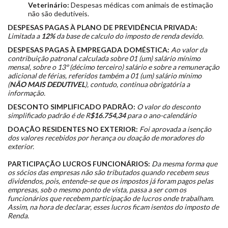
Veterinário:
Despesas médicas com animais de estimação
não são dedutíveis.
DESPESAS PAGAS À PLANO DE PREVIDÊNCIA PRIVADA:
Limitada a
12%
da base de calculo do imposto de renda devido.
DESPESAS PAGAS À EMPREGADA DOMÉSTICA:
Ao valor da
contribuição patronal calculada sobre 01 (um) salário mínimo
mensal, sobre o 13º (décimo terceiro) salário e sobre a remuneração
adicional de férias, referidos também a 01 (um) salário mínimo
(
NÃO MAIS DEDUTIVEL
), contudo, continua obrigatória a
informação.
DESCONTO SIMPLIFICADO PADRÃO:
O valor do desconto
simplificado padrão é de R
$16.754,34
para o ano-calendário
DOAÇÃO RESIDENTES NO EXTERIOR:
Foi aprovada a isenção
dos valores recebidos por herança ou doação de moradores do
exterior.
PARTICIPAÇÃO LUCROS FUNCIONÁRIOS:
Da mesma forma que
os sócios das empresas não são tributados quando recebem seus
dividendos, pois, entende-se que os impostos já foram pagos pelas
empresas, sob o mesmo ponto de vista, passa a ser com os
funcionários que recebem participação de lucros onde trabalham.
Assim, na hora de declarar, esses lucros ficam isentos do imposto de
Renda.