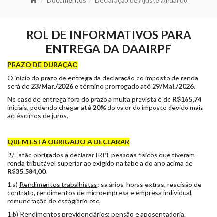
Documentos
Declaração de Ajuste Anual do
ROL DE INFORMATIVOS PARA
ENTREGA DA DAAIRPF
PRAZO DE DURAÇÃO
O início do prazo de entrega da declaração do imposto de renda
será de
23/Mar./2026
e término prorrogado até
29/Mai.
/2026.
No caso de entrega fora do prazo a multa prevista é de
R$165,74
iniciais, podendo chegar até
20%
do valor do imposto devido mais
acréscimos de juros.
QUEM ESTÁ OBRIGADO A DECLARAR
1)
Estão obrigados a declarar IRPF pessoas físicos que tiveram
renda tributável superior ao exigido na tabela do ano acima de
R$
35.584,00
.
1.a)
Rendimentos trabalhistas
: salários, horas extras, rescisão de
contrato, rendimentos de microempresa e empresa individual,
remuneração de estagiário etc.
1.b)
Rendimentos previdenciários
: pensão e aposentadoria.