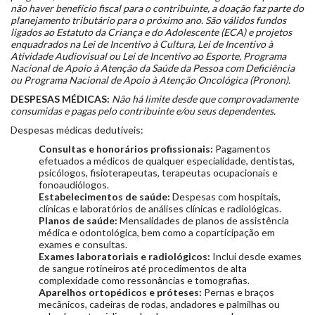
não haver benefício fiscal para o contribuinte, a doação faz parte do
planejamento tributário para o próximo ano.
São válidos fundos
ligados ao Estatuto da Criança e do Adolescente (ECA) e projetos
enquadrados na Lei de Incentivo à Cultura, Lei de Incentivo à
Atividade Audiovisual ou Lei de Incentivo ao Esporte, Programa
Nacional de Apoio à Atenção da Saúde da Pessoa com Deficiência
ou Programa Nacional de Apoio à Atenção Oncológica (Pronon).
DESPESAS MÉDICAS:
Não há limite desde que comprovadamente
consumidas e pagas pelo contribuinte e/ou seus dependentes.
Despesas médicas dedutíveis:
Consultas e honorários profissionais:
Pagamentos
efetuados a médicos de qualquer especialidade, dentistas,
psicólogos, fisioterapeutas, terapeutas ocupacionais e
fonoaudiólogos.
Estabelecimentos de saúde:
Despesas com hospitais,
clínicas e laboratórios de análises clínicas e radiológicas.
Planos de saúde:
Mensalidades de planos de assistência
médica e odontológica, bem como a coparticipação em
exames e consultas.
Exames laboratoriais e radiológicos:
Inclui desde exames
de sangue rotineiros até procedimentos de alta
complexidade como ressonâncias e tomografias.
Aparelhos ortopédicos e próteses:
Pernas e braços
mecânicos, cadeiras de rodas, andadores e palmilhas ou