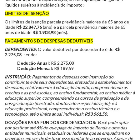
líquidos sujeitos à incidência do imposto;
LIMITES DE ISENÇÃO
Os limites de isenção parcela previdência maiores de 65 anos de
idade
R$ 22.847,76
(ano) e a parcela previdência maiores de 65
anos de idade
R$ 1.903,98
(mês).
PAGAMENTOS DE DESPESAS DEDUTÍVEIS
DEPENDENTES:
O valor dedutível por dependente é de
R$
2.275,08
, sendo:
Dedução Anual:
R$ 2.275,08
Dedução Mensal:
R$ 189,59
INSTRUÇÃO:
Pagamentos de despesas com instrução do
contribuinte e de seus dependentes, efetuados a estabelecimentos
de ensino, relativamente à educação infantil, compreendendo as
creches e as pré-escolas; ao ensino fundamental; ao ensino médio; à
educação superior, compreendendo os cursos de graduação e de
pós-graduação (mestrado, doutorado e especialização); e à
educação profissional, compreendendo o ensino técnico e o
tecnológico, até o limite anual individual:
R$3.561,50.
DOAÇÕES PARA FUNDOS CREDENCIADOS:
Voc
ê pode optar
por destinar até
6%
do que paga de Imposto de Renda a uma das
entidades municipais, estaduais ou federais que se enquadram no
programa, em vez de destinar esse montante ao governo. Apesar de