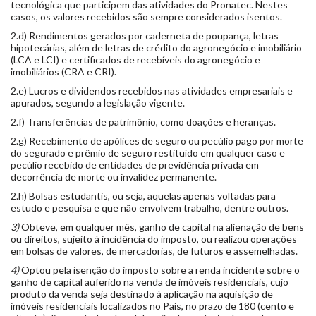
tecnológica que participem das atividades do Pronatec. Nestes
casos, os valores recebidos são sempre considerados isentos.
2.d) Rendimentos gerados por caderneta de poupança, letras
hipotecárias, além de letras de crédito do agronegócio e imobiliário
(LCA e LCI) e certificados de recebíveis do agronegócio e
imobiliários (CRA e CRI).
2.e) Lucros e dividendos recebidos nas atividades empresariais e
apurados, segundo a legislação vigente.
2.f) Transferências de patrimônio, como doações e heranças.
2.g) Recebimento de apólices de seguro ou pecúlio pago por morte
do segurado e prêmio de seguro restituído em qualquer caso e
pecúlio recebido de entidades de previdência privada em
decorrência de morte ou invalidez permanente.
2.h) Bolsas estudantis, ou seja, aquelas apenas voltadas para
estudo e pesquisa e que não envolvem trabalho, dentre outros.
3)
Obteve, em qualquer mês, ganho de capital na alienação de bens
ou direitos, sujeito à incidência do imposto, ou realizou operações
em bolsas de valores, de mercadorias, de futuros e assemelhadas.
4)
Optou pela isenção do imposto sobre a renda incidente sobre o
ganho de capital auferido na venda de imóveis residenciais, cujo
produto da venda seja destinado à aplicação na aquisição de
imóveis residenciais localizados no País, no prazo de 180 (cento e