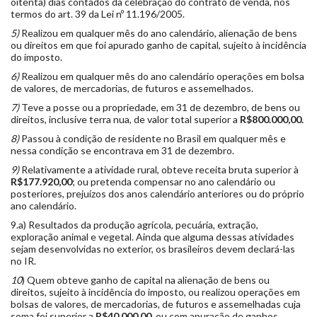
oitenta) dias contados da celebração do contrato de venda, nos
termos do art. 39 da Lei nº 11.196/2005.
5)
Realizou em qualquer mês do ano calendário, alienação de bens
ou direitos em que foi apurado ganho de capital, sujeito à incidência
do imposto.
6)
Realizou em qualquer mês do ano calendário operações em bolsa
de valores, de mercadorias, de futuros e assemelhados.
7)
Teve a posse ou a propriedade, em 31 de dezembro, de bens ou
direitos, inclusive terra nua, de valor total superior a
R$800.000,00.
8)
Passou à condição de residente no Brasil em qualquer mês e
nessa condição se encontrava em 31 de dezembro.
9)
Relativamente a atividade rural, obteve receita bruta superior à
R$
177.920,00
; ou pretenda compensar no ano calendário ou
posteriores, prejuízos dos anos calendário anteriores ou do próprio
ano calendário.
9.a) Resultados da produção agrícola, pecuária, extração,
exploração animal e vegetal. Ainda que alguma dessas atividades
sejam desenvolvidas no exterior, os brasileiros devem declará-las
no IR.
10
) Quem obteve
ganho de capital na alienação de bens ou
direitos, sujeito à incidência do imposto, ou realizou operações em
bolsas de valores, de mercadorias, de futuros e assemelhadas cuja
soma foi superior a
R$40.000,00
, ou com apuração de ganhos