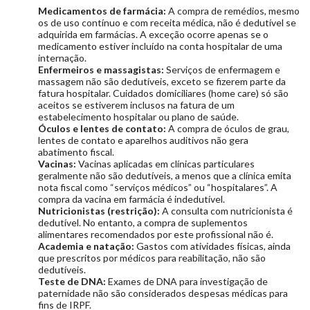
Medicamentos de farmácia:
A compra de remédios, mesmo
os de uso contínuo e com receita médica, não é dedutível se
adquirida em farmácias. A exceção ocorre apenas se o
medicamento estiver incluído na conta hospitalar de uma
internação.
Enfermeiros e massagistas:
Serviços de enfermagem e
massagem não são dedutíveis, exceto se fizerem parte da
fatura hospitalar. Cuidados domiciliares (home care) só são
aceitos se estiverem inclusos na fatura de um
estabelecimento hospitalar ou plano de saúde.
Óculos e lentes de contato:
A compra de óculos de grau,
lentes de contato e aparelhos auditivos não gera
abatimento fiscal.
Vacinas:
Vacinas aplicadas em clínicas particulares
geralmente não são dedutíveis, a menos que a clínica emita
nota fiscal como “serviços médicos” ou “hospitalares”. A
compra da vacina em farmácia é indedutível.
Nutricionistas (restrição):
A consulta com nutricionista é
dedutível. No entanto, a compra de suplementos
alimentares recomendados por este profissional não é.
Academia e natação:
Gastos com atividades físicas, ainda
que prescritos por médicos para reabilitação, não são
dedutíveis.
Teste de DNA:
Exames de DNA para investigação de
paternidade não são considerados despesas médicas para
fins de IRPF.