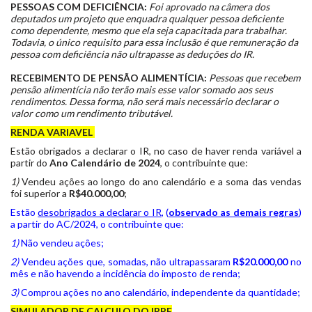
PESSOAS COM DEFICIÊNCIA:
Foi aprovado na câmera dos
deputados um projeto que enquadra qualquer pessoa deficiente
como dependente, mesmo que ela seja capacitada para trabalhar.
Todavia, o único requisito para essa inclusão é que remuneração da
pessoa com deficiência não ultrapasse as deduções do IR.
RECEBIMENTO DE PENSÃO ALIMENTÍCIA:
Pessoas que recebem
pensão alimentícia não terão mais esse valor somado aos seus
rendimentos. Dessa forma, não será mais necessário declarar o
valor como um rendimento tributável.
RENDA VARIAVEL
Estão obrigados a declarar o IR, no caso de haver renda variável a
partir do
Ano Calendário de 2024
, o contribuinte que:
1)
Vendeu ações ao longo do ano calendário e a soma das vendas
foi superior a
R$40.000,00
;
Estão
desobrigados a declarar o IR
, (
observado as demais regras
)
a partir do AC/2024, o contribuinte que:
1)
Não vendeu ações;
2)
Vendeu ações que, somadas, não ultrapassaram
R$20.000,00
no
mês e não havendo a incidência do imposto de renda;
3)
Comprou ações no ano calendário, independente da quantidade;
SIMULADOR DE CALCULO DO IRPF