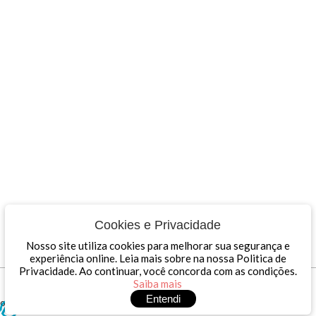
Cookies e Privacidade
Nosso site utiliza cookies para melhorar sua segurança e
experiência online. Leia mais sobre na nossa Politica de
Privacidade. Ao continuar, você concorda com as condições.
Dinâmica Contábil © 2026 - Todos os direitos reservados
Saiba mais
Desenvolvimento e Hospedagem
Entendi
off